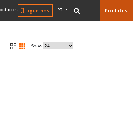
ontactos
PT
Ligue-nos
Produtos
Show: