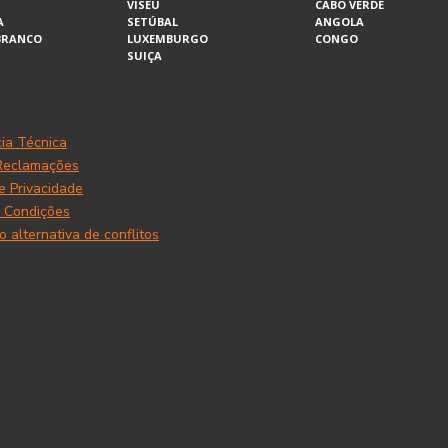
VISEU
CABO VERDE
A
SETÚBAL
ANGOLA
BRANCO
LUXEMBURGO
CONGO
SUIÇA
cia Técnica
 Reclamações
de Privacidade
 Condições
 alternativa de conflitos