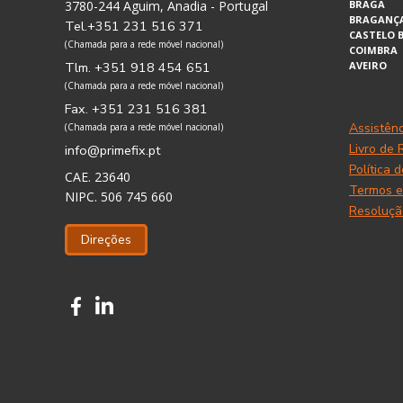
3780-244 Aguim, Anadia - Portugal
BRAGA
BRAGANÇ
Tel.+351 231 516 371
CASTELO 
(Chamada para a rede móvel nacional)
COIMBRA
Tlm. +351 918 454 651
AVEIRO
(Chamada para a rede móvel nacional)
Fax. +351 231 516 381
Assistên
(Chamada para a rede móvel nacional)
Livro de
info@primefix.pt
Política 
CAE. 23640
Termos e
NIPC. 506 745 660
Resolução
Direções