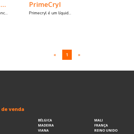
Primecryl - Plus
PrimeCryl
Promotor de aderência/Consolidante líquido pronto a aplicar em interiores e exteriores, com elevada resistência química e mecânica.
Primecryl é um líquido à base de resinas acrílicas em dispersão aquosa.
«
1
»
 de venda
BÉLGICA
MALI
MADEIRA
FRANÇA
VIANA
REINO UNIDO