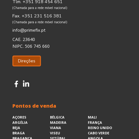
Tlm. +351 918 454 651
(Chamada para a rede móvel nacional)
Fax. +351 231 516 381
(Chamada para a rede móvel nacional)
info@primefix.pt
CAE. 23640
NIPC. 506 745 660
Direções
Pontos de venda
AÇORES
BÉLGICA
MALI
ARGÉLIA
MADEIRA
FRANÇA
BEJA
VIANA
REINO UNIDO
BRAGA
VISEU
CABO VERDE
BRAGANÇA
SETÚBAL
ANGOLA