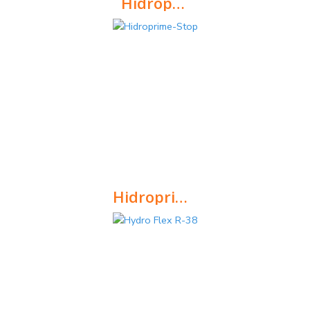
Hidroprime S
Hidrofugante hidro-repelente incolor de base solvente, destinado à proteção de superfícies porosas.
Hidroprime-Stop
Aditivo em pó para hidrofugação de argamassas de alvenaria de reboco feitas em obra.