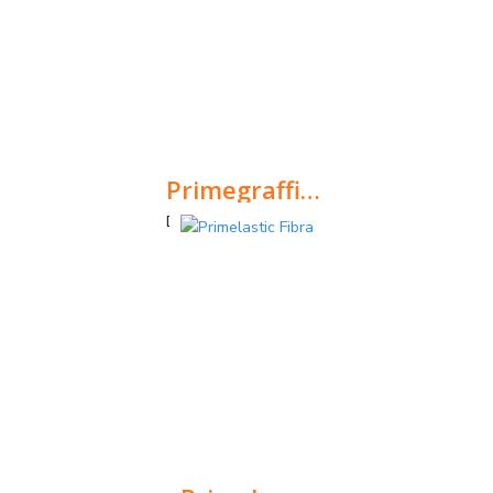
PrimegraffitiCleaner
Decapante em gel para eliminar uma grande variedade de pinturas, especialmente graffitis