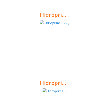
Hidroprime - AQ
Hidrofugante hidro-repelente incolor de base aquosa, destinado à proteção de superfícies porosas.
Hidroprime - AQ
Hidroprime - AQ