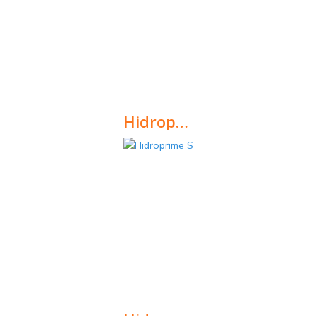
Hidroprime S
Hidrofugante hidro-repelente incolor de base solvente, destinado à proteção de superfícies porosas.