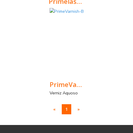
Primelastic Fibra
Revestimento elástico, acrílico com fibra para a construção
PrimeVarnish-B
Verniz Aquoso
«
1
»