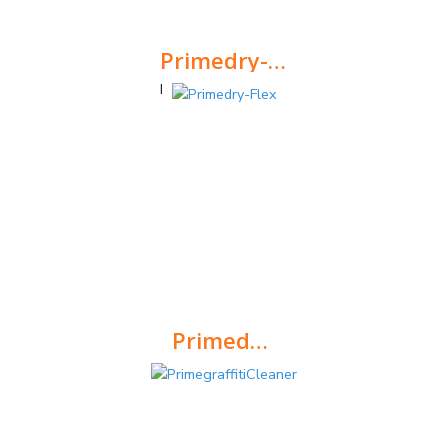
Primedry-FLEX 1k
Primedry-FLEX 1k
Primedry-Flex
Argamassa bi-componente flexível para efectuar membranas contínuas de impermeabilização.