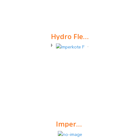
Hydro Flex R-38
Hydro Flex R-38 Revestimento Impermeabilizante Polímero é adequado para terraços, telhados, decks, juntas em exteriores e interiores, etc.
Imperkote F
É uma emulsão betuminosa de aspeto pastoso