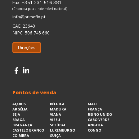
Fax. +351 231 516 381
(Chamada para a rede móvel nacional)
info@primefix.pt
CAE. 23640
NIPC. 506 745 660
Direções
Pontos de venda
AÇORES
BÉLGICA
MALI
ARGÉLIA
MADEIRA
FRANÇA
BEJA
VIANA
REINO UNIDO
BRAGA
VISEU
CABO VERDE
BRAGANÇA
SETÚBAL
ANGOLA
CASTELO BRANCO
LUXEMBURGO
CONGO
COIMBRA
SUIÇA