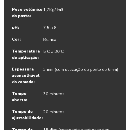
Peso volúmico
1,7Kg/dm3
da pasta:
pH:
7,5 a 8
Cor:
Branca
Temperatura
5ºC a 30ºC
de aplicação:
Espessura
3 mm (com utilização do pente de 6mm)
aconselhável
da camada:
Tempo
30 minutos
aberto:
Tempo de
20 minutos
ajustabilidade:
15 dias (consoante a natureza dos
Tempo de